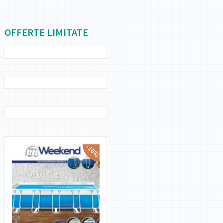
OFFERTE LIMITATE
-16%
PULISCIFONDO GRE
SUPER VAC A BATTERIA
RICARICABILE VCB10P
POMPA DI CALORE GRE
PER PISCINA FINO A 30 MC
€
249,00
€
279,00
POMPA DI CALORE GRE