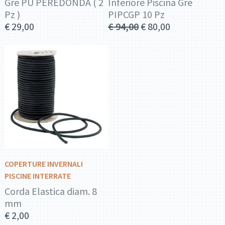
Gre PU PEREDONDA ( 2
Inferiore Piscina Gre
Pz )
PIPCGP 10 Pz
€
29,00
€
94,00
€
80,00
DETTAGLI
AGGIUNGI AL
CARRELLO
COPERTURE INVERNALI
PISCINE INTERRATE
Corda Elastica diam. 8
mm
€
2,00