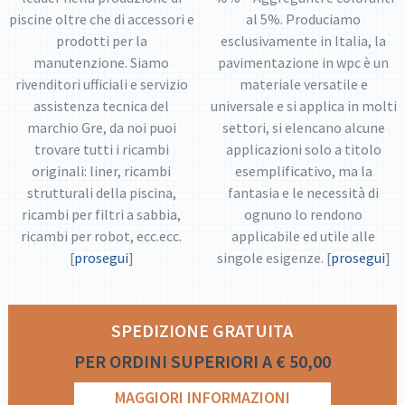
piscine oltre che di accessori e
al 5%. Produciamo
prodotti per la
esclusivamente in Italia, la
manutenzione. Siamo
pavimentazione in wpc è un
rivenditori ufficiali e servizio
materiale versatile e
assistenza tecnica del
universale e si applica in molti
marchio Gre, da noi puoi
settori, si elencano alcune
trovare tutti i ricambi
applicazioni solo a titolo
originali: liner, ricambi
esemplificativo, ma la
strutturali della piscina,
fantasia e le necessità di
ricambi per filtri a sabbia,
ognuno lo rendono
ricambi per robot, ecc.ecc.
applicabile ed utile alle
[
prosegui
]
singole esigenze. [
prosegui
]
SPEDIZIONE GRATUITA
PER ORDINI SUPERIORI A € 50,00
MAGGIORI INFORMAZIONI