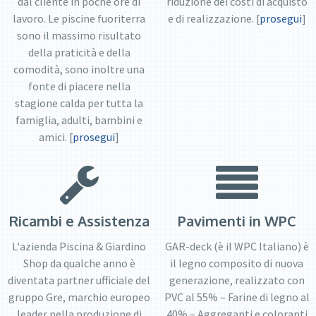
dal cliente in poche ore di
riduzione dei costi di acquisto
lavoro. Le piscine fuoriterra
e di realizzazione. [
prosegui
]
sono il massimo risultato
della praticità e della
comodità, sono inoltre una
fonte di piacere nella
stagione calda per tutta la
famiglia, adulti, bambini e
amici. [
prosegui
]
Ricambi e Assistenza
Pavimenti in WPC
L'azienda Piscina & Giardino
GAR-deck (è il WPC Italiano) è
Shop da qualche anno è
il legno composito di nuova
diventata partner ufficiale del
generazione, realizzato con
gruppo Gre, marchio europeo
PVC al 55% – Farine di legno al
leader nella produzione di
40% – Aggreganti e coloranti