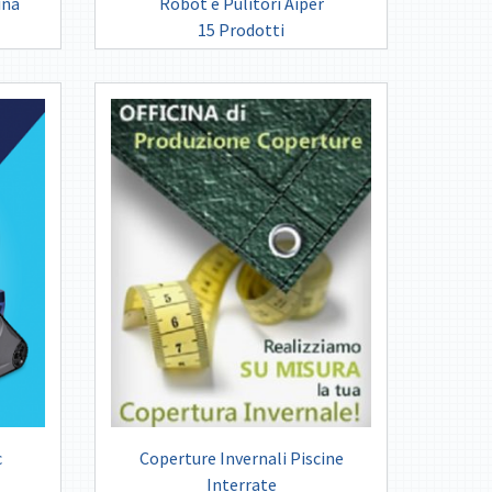
ina
Robot e Pulitori Aiper
15 Prodotti
c
Coperture Invernali Piscine
Interrate