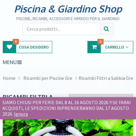
Piscina & Giardino Shop
PISCINE, RICAMBI, ACCESSORI E ARREDO PER IL GIARDINO
0
0
COSA DESIDERO
CARRELLO
MENU
Home
Ricambi per Piscine Gre
Ricambi Filtri a Sabbia Gre
RICAMBI FILTRI A
SABBIA GRE
SIAMO CHIUSI PER FERIE DAL 8 AL 16 AGOSTO 2026 !! SE FARAI
ACQUISTI, LE SPEDIZIONI RIPRENDERANNO DAL 17 AGOSTO
2026.
Ignora