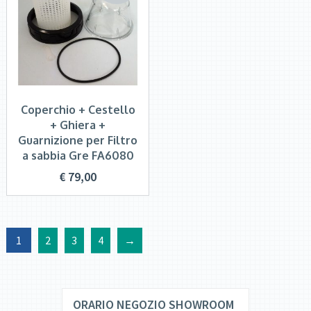
Coperchio + Cestello
+ Ghiera +
Guarnizione per Filtro
a sabbia Gre FA6080
€
79,00
1
2
3
4
→
ORARIO NEGOZIO SHOWROOM