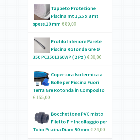
Tappeto Protezione
Piscina mt 1,25 x 8 mt
spess.10 mm
€
89,00
Profilo Inferiore Parete
Piscina Rotonda Gre Ø
350 PC3501360WP ( 2 Pz )
€
30,00
Copertura Isotermica a
Bolle per Piscina Fuori
Terra Gre Rotonda in Composito
€
155,00
Bocchettone PVC misto
Filetto F + Incollaggio per
Tubo Piscina Diam.50 mm
€
24,00