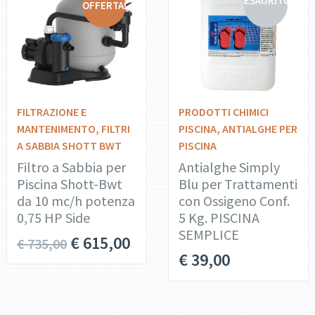
ESAURITO
OFFERTA!
DETTAGLI
DETTAGLI
AGGIUNGI AL
LEGGI
CARRELLO
TUTTO
FILTRAZIONE E
PRODOTTI CHIMICI
MANTENIMENTO
,
FILTRI
PISCINA
,
ANTIALGHE PER
A SABBIA SHOTT BWT
PISCINA
Filtro a Sabbia per
Antialghe Simply
Piscina Shott-Bwt
Blu per Trattamenti
da 10 mc/h potenza
con Ossigeno Conf.
0,75 HP Side
5 Kg. PISCINA
SEMPLICE
€
615,00
€
735,00
€
39,00