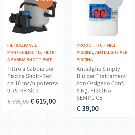
DETTAGLI
DETTAGLI
AGGIUNGI AL
LEGGI
CARRELLO
TUTTO
FILTRAZIONE E
PRODOTTI CHIMICI
MANTENIMENTO
,
FILTRI
PISCINA
,
ANTIALGHE PER
A SABBIA SHOTT BWT
PISCINA
Filtro a Sabbia per
Antialghe Simply
Piscina Shott-Bwt
Blu per Trattamenti
da 10 mc/h potenza
con Ossigeno Conf.
0,75 HP Side
5 Kg. PISCINA
SEMPLICE
€
615,00
€
735,00
€
39,00