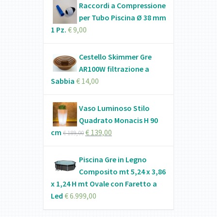
Raccordi a Compressione
per Tubo Piscina Ø 38 mm
1 Pz.
€
9,00
Cestello Skimmer Gre
AR100W filtrazione a
Sabbia
€
14,00
Vaso Luminoso Stilo
Quadrato Monacis H 90
cm
€
139,00
€
189,00
Piscina Gre in Legno
Composito mt 5,24 x 3,86
x 1,24 H mt Ovale con Faretto a
Led
€
6.999,00