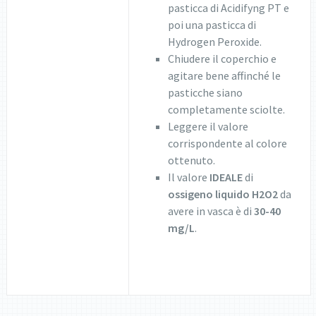
pasticca di Acidifyng PT e
poi una pasticca di
Hydrogen Peroxide.
Chiudere il coperchio e
agitare bene affinché le
pasticche siano
completamente sciolte.
Leggere il valore
corrispondente al colore
ottenuto.
Il valore
IDEALE
di
ossigeno liquido H
2
O
2
da
avere in vasca è di
30-40
mg/L
.