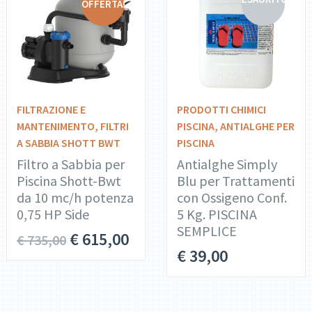
OFFERTA!
DETTAGLI
DETTAGLI
AGGIUNGI AL
LEGGI
CARRELLO
TUTTO
FILTRAZIONE E
PRODOTTI CHIMICI
MANTENIMENTO
,
FILTRI
PISCINA
,
ANTIALGHE PER
A SABBIA SHOTT BWT
PISCINA
Filtro a Sabbia per
Antialghe Simply
Piscina Shott-Bwt
Blu per Trattamenti
da 10 mc/h potenza
con Ossigeno Conf.
0,75 HP Side
5 Kg. PISCINA
SEMPLICE
€
615,00
€
735,00
€
39,00