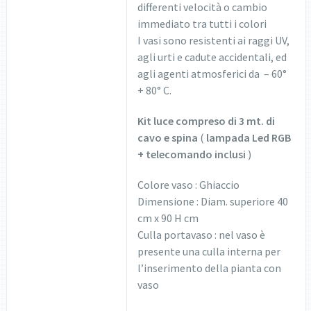
differenti velocità o cambio
immediato tra tutti i colori
I vasi sono resistenti ai raggi UV,
agli urti e cadute accidentali, ed
agli agenti atmosferici da – 60°
+ 80° C.
Kit luce compreso di 3 mt. di
cavo e spina
(
lampada Led RGB
+ telecomando inclusi
)
Colore vaso : Ghiaccio
Dimensione : Diam. superiore 40
cm x 90 H cm
Culla portavaso : nel vaso è
presente una culla interna per
l’inserimento della pianta con
vaso