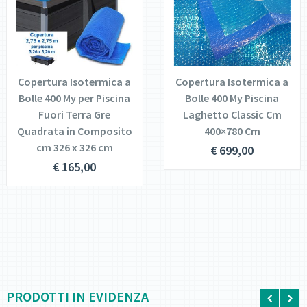
DETTAGLI
DETTAGLI
AGGIUNGI AL
LEGGI
CARRELLO
TUTTO
Copertura Isotermica a
Copertura Isotermica a
Bolle 400 My per Piscina
Bolle 400 My Piscina
Fuori Terra Gre
Laghetto Classic Cm
Quadrata in Composito
400×780 Cm
cm 326 x 326 cm
€
699,00
€
165,00
PRODOTTI IN EVIDENZA