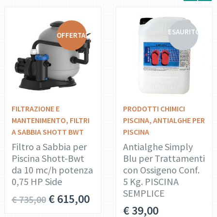
ESAURITO
OFFERTA!
DETTAGLI
DETTAGLI
AGGIUNGI AL
LEGGI
CARRELLO
TUTTO
FILTRAZIONE E
PRODOTTI CHIMICI
MANTENIMENTO
,
FILTRI
PISCINA
,
ANTIALGHE PER
A SABBIA SHOTT BWT
PISCINA
Filtro a Sabbia per
Antialghe Simply
Piscina Shott-Bwt
Blu per Trattamenti
da 10 mc/h potenza
con Ossigeno Conf.
0,75 HP Side
5 Kg. PISCINA
SEMPLICE
€
615,00
€
735,00
€
39,00