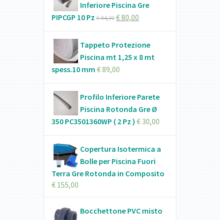
Inferiore Piscina Gre
PIPCGP 10 Pz
€
80,00
€
94,00
Tappeto Protezione
Piscina mt 1,25 x 8 mt
spess.10 mm
€
89,00
Profilo Inferiore Parete
Piscina Rotonda Gre Ø
350 PC3501360WP ( 2 Pz )
€
30,00
Copertura Isotermica a
Bolle per Piscina Fuori
Terra Gre Rotonda in Composito
€
155,00
Bocchettone PVC misto