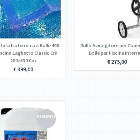
DETTAGLI
DETTAGLI
LEGGI TUTTO
LEGGI TUTTO
tura Isotermica a Bolle 400
Rullo Avvolgitore per Cope
iscina Laghetto Classic Cm
Bolle per Piscine Interr
280×530 Cm
€
275,00
€
399,00
ESAURITO