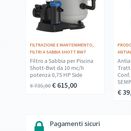
DETTAGLI
AGGIUNGI AL
CARRELLO
FILTRAZIONE E MANTENIMENTO
,
PRODO
FILTRI A SABBIA SHOTT BWT
ANTIA
Filtro a Sabbia per Piscina
Antia
Shott-Bwt da 10 mc/h
Tratt
potenza 0,75 HP Side
Conf.
SEMP
€
615,00
€
735,00
€
39
Pagamenti sicuri