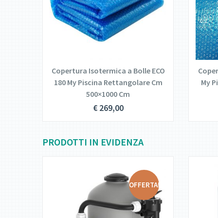
DETTAGLI
LEGGI TUTTO
le ECO
Copertura Isotermica a Bolle ECO
Coper
. 300
180 My Piscina Rettangolare Cm
My P
500×1000 Cm
€
269,00
PRODOTTI IN EVIDENZA
OFFERTA!