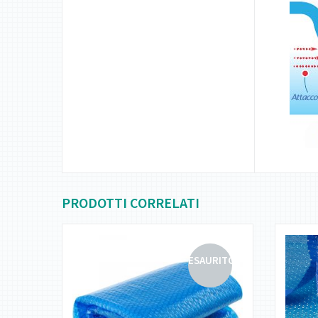
PRODOTTI CORRELATI
RITO
ESAURITO