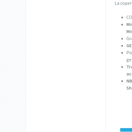
La copert
CO
Mi
Mi
Gr
GE
Po
ge
Tr
ac
NB
Sh