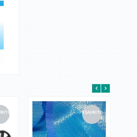
URITO
ESAURITO