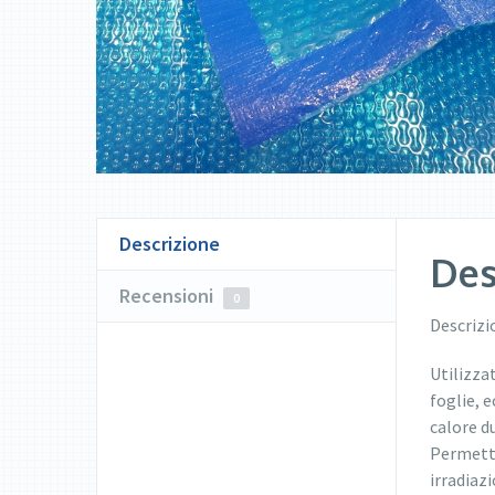
Descrizione
Des
Recensioni
0
Descrizi
Utilizzat
foglie, e
calore d
Permette
irradiaz