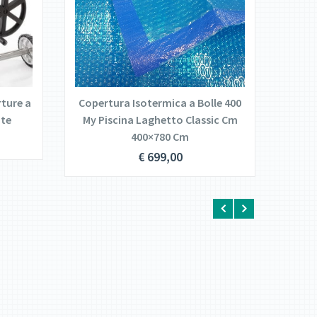
DETTAGLI
LEGGI TUTTO
rture a
Copertura Isotermica a Bolle 400
Coper
ate
My Piscina Laghetto Classic Cm
180 
400×780 Cm
€
699,00