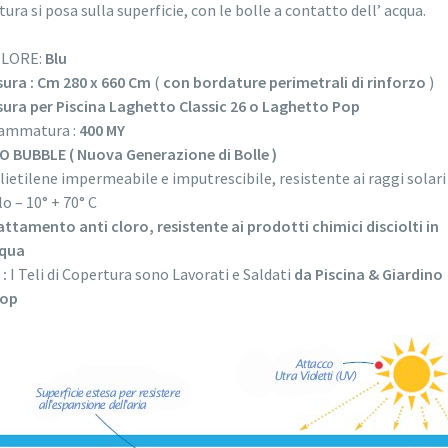
ura si posa sulla superficie, con le bolle a contatto dell’ acqua.
LORE:
Blu
sura : Cm 280 x 660 Cm
(
con bordature perimetrali di rinforzo
)
sura per Piscina Laghetto Classic 26 o Laghetto Pop
ammatura :
400 MY
O BUBBLE ( Nuova Generazione di Bolle )
lietilene impermeabile e imputrescibile, resistente ai raggi solari 
lo – 10° + 70° C
attamento anti cloro, resistente ai prodotti chimici disciolti in
qua
 :
I Teli di Copertura sono Lavorati e Saldati
da Piscina & Giardino
op