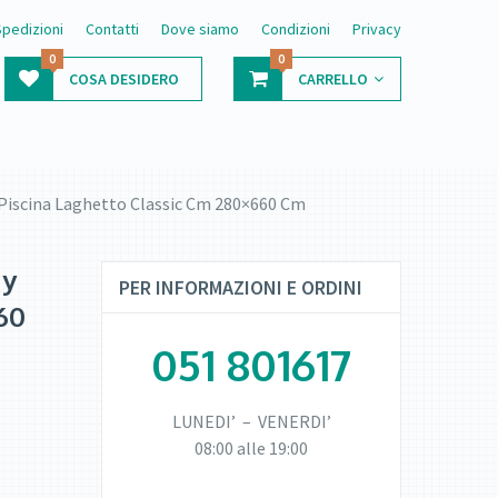
Spedizioni
Contatti
Dove siamo
Condizioni
Privacy
0
0
COSA DESIDERO
CARRELLO
 Piscina Laghetto Classic Cm 280×660 Cm
My
PER INFORMAZIONI E ORDINI
60
051 801617
LUNEDI’ – VENERDI’
08:00 alle 19:00