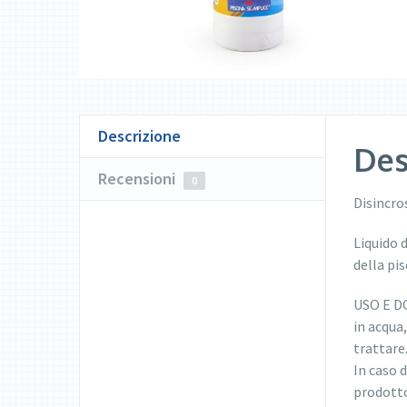
Descrizione
Des
Recensioni
0
Disincro
Liquido 
della pis
USO E DO
in acqua
trattare
In caso d
prodotto