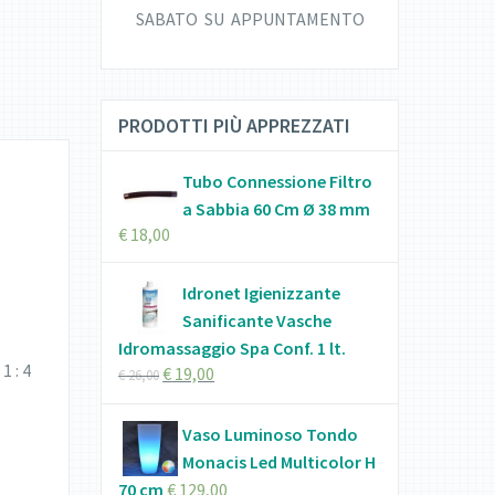
SABATO SU APPUNTAMENTO
PRODOTTI PIÙ APPREZZATI
Tubo Connessione Filtro
a Sabbia 60 Cm Ø 38 mm
€
18,00
Idronet Igienizzante
Sanificante Vasche
Idromassaggio Spa Conf. 1 lt.
1 : 4
€
19,00
€
26,00
Vaso Luminoso Tondo
Monacis Led Multicolor H
70 cm
€
129,00