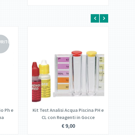
URITO
DETTAGLI
AGGIUNGI AL
CARRELLO
o Ph e
Kit Test Analisi Acqua Piscina PH e
Cloro
na
CL con Reagenti in Gocce
Con
€
9,00