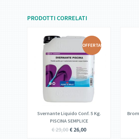
PRODOTTI CORRELATI
RTA!
OFFERTA!
DETTAGLI
AGGIUNGI AL
CARRELLO
 per
Svernante Liquido Conf. 5 Kg.
Bromo
Kg.)
PISCINA SEMPLICE
€
29,00
€
26,00