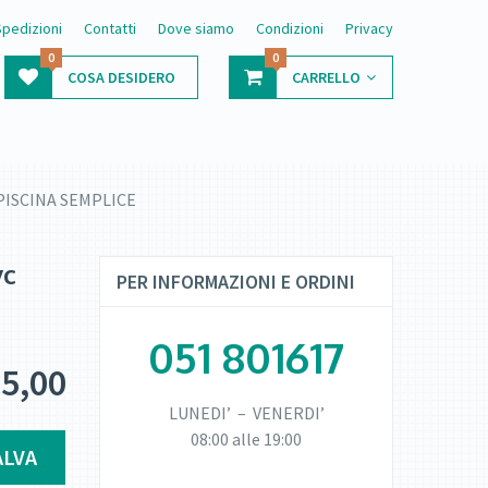
Spedizioni
Contatti
Dove siamo
Condizioni
Privacy
0
0
COSA DESIDERO
CARRELLO
t. PISCINA SEMPLICE
vc
PER INFORMAZIONI E ORDINI
E
051 801617
5,00
LUNEDI’ – VENERDI’
08:00 alle 19:00
ALVA