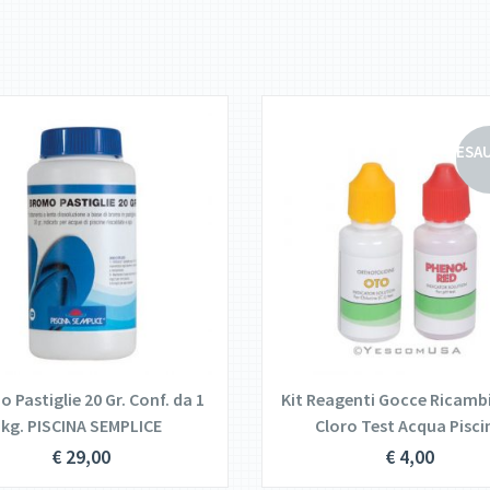
ESA
DETTAGLI
DETTAGLI
AGGIUNGI AL
CARRELLO
LEGGI TUTTO
 Pastiglie 20 Gr. Conf. da 1
Kit Reagenti Gocce Ricambi
kg. PISCINA SEMPLICE
Cloro Test Acqua Pisci
€
29,00
€
4,00