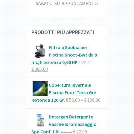
SABATO SU APPUNTAMENTO
PRODOTTI PIÙ APPREZZATI
Filtro a Sabbia per
Piscina Shott-Bwt da 8
mc/h potenza 0,60 HP
€
495,00
€
395,00
Copertura Invernale
Piscina Fuori Terra Gre
Rotonda 120 Gr.
€
56,00
–
€
109,00
Detergen Detergente
Vasche Idromassaggio
Spa Conf. 1 lt.
€
22,00
€
29,00