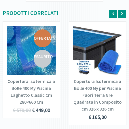
PRODOTTI CORRELATI
OFFERTA!
DETTAGLI
DETTAGLI
ESAURITO
LEGGI
AGGIUNGI AL
TUTTO
CARRELLO
Copertura Isotermica a
Copertura Isotermica a
Bolle 400 My Piscina
Bolle 400 My per Piscina
Laghetto Classic Cm
Fuori Terra Gre
280×660 Cm
Quadrata in Composito
cm 326 x 326 cm
€
579,00
€
449,00
€
165,00